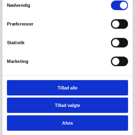
Nødvendig
TAG FAT I HOME
Præferencer
Home står for udlejningen af Strandhaverne. Hvis du
vil høre mere om boligerne eller booke en
Statistik
fremvisning, er du meget velkommen til at kontakte
dem.
Marketing
Book en fremvisning her
KONTAKT HOME
Tillad alle
HOME SYDHAVNEN OG PROJEKTSALG
Tillad valgte
Telefon:
33 33 03 05
Afvis
Mail:
teglholmen@home.dk