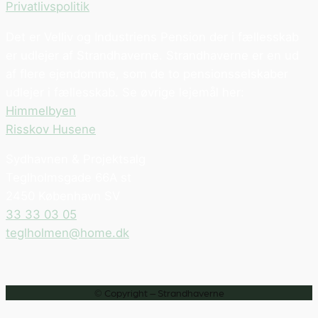
Privatlivspolitik
Det er Velliv og Industriens Pension der i fællesskab
er udlejer af Strandhaverne. Strandhaverne er en ud
af flere ejendomme, som de to pensionsselskaber
udlejer i fællesskab. Se øvrige lejemål her:
Himmelbyen
Risskov Husene
Sydhavnen & Projektsalg
Teglholmsgade 66A st
2450 København SV
33 33 03 05
teglholmen@home.dk
© Copyright – Strandhaverne